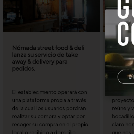
Nómada street food & deli
Regresar
lanza su servicio de take
posible 
away & delivery para
Molleter
pedidos.
proyecto
El establecimiento operará con
Tándem l
una plataforma propia a través
proyecto
de la cual los usuarios pordrán
reúne y v
realizar su compra y optar por
bocadillo
recoger su compra en el propio
claro ho
local o recibirlo a domicilio.
que nos h