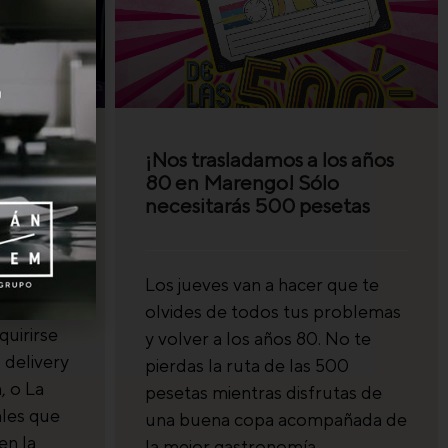
locales
¡Nos trasladamos a los años
campaña
80 en Marengo! Sólo
nacha
necesitarás 500 pesetas
Los jueves van a hacer que te
 dos
olvides de todos tus problemas
uirirse
y volver a los años 80. No te
 delivery
pierdas la ruta de las 500
, o La
pesetas mientras disfrutas de
ales que
una buena copa acompañada de
en la
la mejor gastronomía.