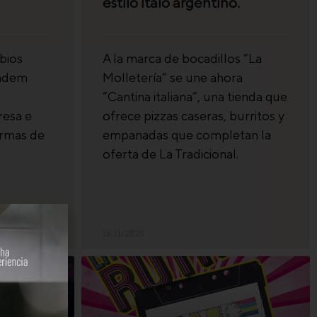
estilo italo argentino.
bios
A la marca de bocadillos “La
ándem
Molletería” se une ahora
“Cantina italiana”, una tienda que
resa e
ofrece pizzas caseras, burritos y
rmas de
empanadas que completan la
oferta de La Tradicional.
16/11/2020