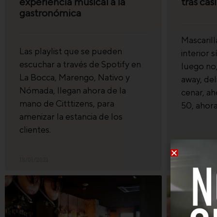
experiencia musical a la
tras cas
gastronómica
Mascarill
Las playlist que se pueden
interior s
escuchar a través de Spotify en
luego no,
La Bocca, Marengo, Nativo y
away, del
Nómada, llegan ahora de la
cenar, aho
mano de Citttizens, para
50, ahora
amenizar la estancia de los
clientes.
18/01/2021
20/11/2020