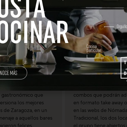
 al pasado ya es
Tándem se une a 40 
gracias a La
de Zaragoza en la 
ía, el nuevo
de Care «que la gar
 de La Tradicional.
fluya»
anza su nuevo
Tándem participará con
 gastronómico que
combos que podrán adq
ersiona los mejores
en formato take away o
s de Zaragoza, en un
en las webs de Nómada
menaje a aquellos bares
Tradicional, los dos loc
icieron felices.
el grupo tiene abiertos 