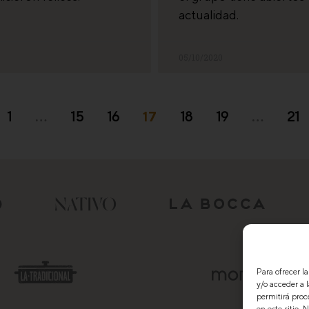
actualidad.
05/10/2020
1
…
15
16
17
18
19
…
21
Para ofrecer l
y/o acceder a 
permitirá proc