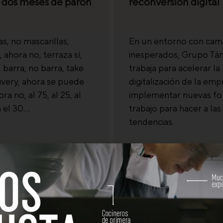
i dos meses de parón
reconversión digital
as, no mascarillas,
En un entorno con cam
í, ahora no, terraza sí,
inesperados, Grupo T
 barra, no barra, take
trabaja para acelerar la
ivery, ahora se puede
digitalización de la emp
ra no, al 75, al 25, al
implementar nuevas fo
 el 30….
trabajo para hacer a las
tendencias.
17/11/2020