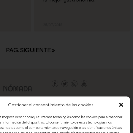
25/07/2018
PAG. SIGUIENTE »
Contacto
Gestionar el consentimiento de las cookies
Trabaja con nosotros
as mejores experiencias, utilizamos tecnologías como las cookies para almacenar
Política de privacidad
la información del dispositivo. El consentimiento de estas tecnologías nos
Aviso legal
esar datos como el comportamiento de navegación o las identificaciones únicas