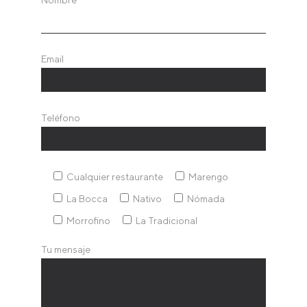
Nombre
Email
Teléfono
Cualquier restaurante
Marengo
La Bocca
Nativo
Nómada
Morrofino
La Tradicional
Tu mensaje