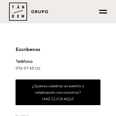
Escríbenos
Teléfono
976 97 45 06
¿Quieres celebrar un evento o
celebración con nosotros?
HAZ CLICK AQUÍ