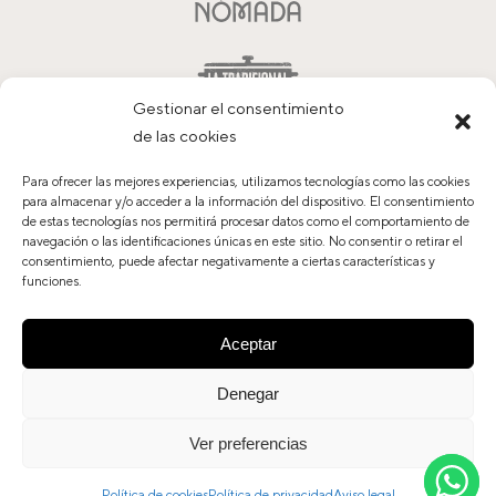
Gestionar el consentimiento
de las cookies
Para ofrecer las mejores experiencias, utilizamos tecnologías como las cookies
para almacenar y/o acceder a la información del dispositivo. El consentimiento
de estas tecnologías nos permitirá procesar datos como el comportamiento de
navegación o las identificaciones únicas en este sitio. No consentir o retirar el
consentimiento, puede afectar negativamente a ciertas características y
Contacto
funciones.
Trabaja con nosotros
Política de privacidad
Aceptar
Aviso legal
Política de cookies
Denegar
Ver preferencias
© Tándem Grupo Hostelero, S.L. 2020. Todos los derechos
reservados
Política de cookies
Política de privacidad
Aviso legal