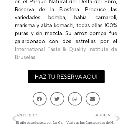
en el Parque Natural del Delta del Ebro,
Reserva de la Biosfera. Produce las
variedades bomba, bahía, carnaroli,
marisma y akita komachi, todas ellas 100%
puras y sin mezcla. Su arroz bomba fue
galardonado con dos estrellas por el
International Taste & Quality Institute de
Bruselas
.
HAZ TU RESERVA AQUÍ
ANTERIOR
SIGUIENTE
El año pasado, sold out. La Cena en Blanco vuelve a Marengo.
Vuelven las Cachopadas de Nativo: el plan de verano para comer cachopo en Zaragoza