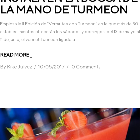
LA MANO DE TURMEON
Empieza la II Edición de "Vermutea con Turmeon" en la que más de 30
establecimientos ofrecerán los sábados y domingos, del 13 de mayo al
11 de junio, el vermut Turmeon ligado a
READ MORE _
By
Kike Julvez
10/05/2017
0 Comments