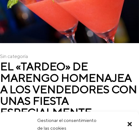
Sin categoría
EL «TARDEO» DE
MARENGO HOMENAJEA
A LOS VENDEDORES CON
UNAS FIESTA
ESPECIALMENTE
DEDICADA
Gestionar el consentimiento
de las cookies
El famoso "tardeo" de Marengo vuelve con una edición especial