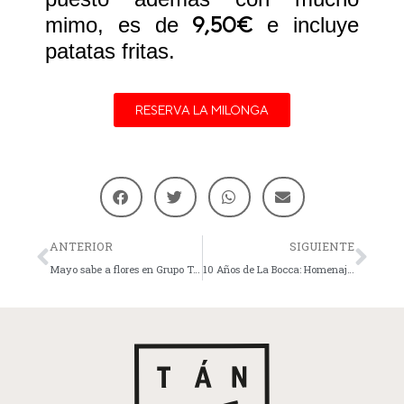
9,50€
mimo, es de
e incluye
patatas fritas.
RESERVA LA MILONGA
ANTERIOR
SIGUIENTE
Mayo sabe a flores en Grupo Tándem: las propuestas de Marengo y Nómada
10 Años de La Bocca: Homenaje a platos icónicos y especial ‘remenber’ con un evento que dejó huella de vespa