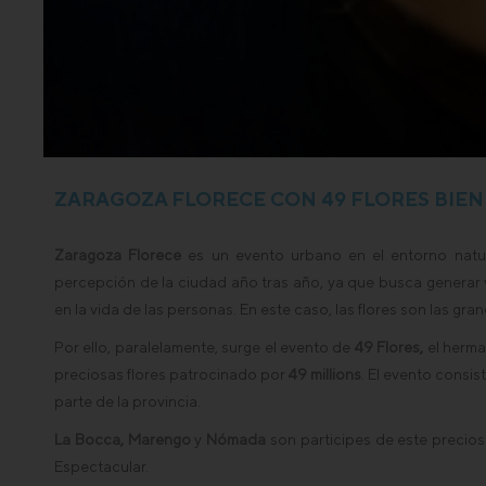
ZARAGOZA FLORECE CON 49 FLORES BIE
Zaragoza Florece
es un evento urbano en el entorno natu
percepción de la ciudad año tras año, ya que busca generar v
en la vida de las personas. En este caso, las flores son las 
Por ello, paralelamente, surge el evento de
49 Flores
,
el herma
preciosas flores patrocinado por
49 millions
. El evento consi
parte de la provincia.
La
Bocca
,
Marengo
y
Nómada
son participes de este precios
Espectacular.