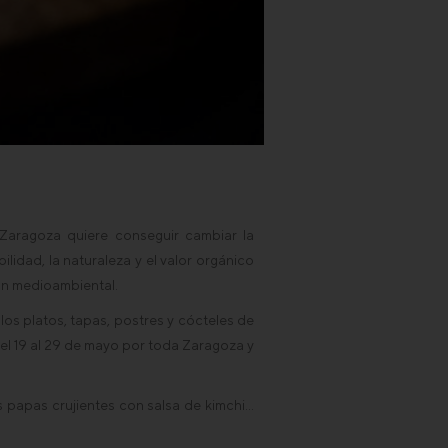
Zaragoza quiere conseguir cambiar la
idad, la naturaleza y el valor orgánico
ión medioambiental.
os platos, tapas, postres y cócteles de
del 19 al 29 de mayo por toda Zaragoza y
s papas crujientes con salsa de kimchi…