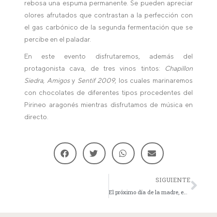
rebosa una espuma permanente. Se pueden apreciar
olores afrutados que contrastan a la perfección con
el gas carbónico de la segunda fermentación que se
percibe en el paladar.
En este evento disfrutaremos, además del
protagonista cava, de tres vinos tintos:
Chapillon
Siedra, Amigos
y
S
entif 2009
, los cuales marinaremos
con chocolates de diferentes tipos procedentes del
Pirineo aragonés mientras disfrutamos de música en
directo.
SIGUIENTE
El próximo día de la madre, en la bocca, la mamma es nuestra invitada