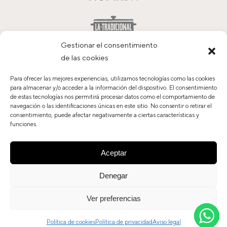
Gestionar el consentimiento
de las cookies
Para ofrecer las mejores experiencias, utilizamos tecnologías como las cookies
para almacenar y/o acceder a la información del dispositivo. El consentimiento
de estas tecnologías nos permitirá procesar datos como el comportamiento de
navegación o las identificaciones únicas en este sitio. No consentir o retirar el
Contacto
consentimiento, puede afectar negativamente a ciertas características y
Trabaja con nosotros
funciones.
Política de privacidad
Aviso legal
Aceptar
Política de cookies
Denegar
Ver preferencias
© Tándem Grupo Hostelero, S.L. 2020. Todos los derechos
reservados
Política de cookies
Política de privacidad
Aviso legal