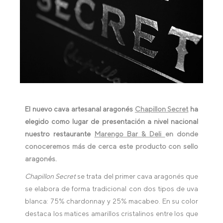
El nuevo cava artesanal aragonés
Chapillon Secret
ha
elegido como lugar de presentación a nivel nacional
nuestro restaurante
Marengo Bar & Deli
en donde
conoceremos más de cerca este producto con sello
aragonés.
Chapillon Secret
se trata del primer cava aragonés que
se elabora de forma tradicional con dos tipos de uva
blanca: 75% chardonnay y 25% macabeo. En su color
destaca los matices amarillos cristalinos entre los que