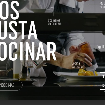
go
recupera una tradición que comenzó hac
o. Desde las 12:30 hasta las 17:00 hor
navideño!
¡tenemos una sorpresa para celebrarlo!
,
a frase secreta “Ho-ho-Marengo”, recibirás
po Tándem!