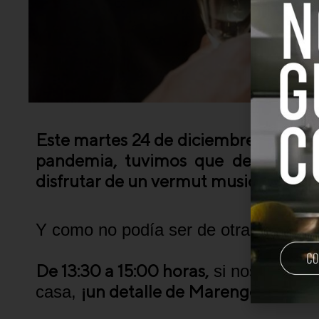
Este martes 24 de diciembre,
Maren
pandemia, tuvimos que dejar de lad
disfrutar de un vermut musical muy 
Y como no podía ser de otra manera
De 13:30 a 15:00 horas,
si nos dices l
¡un detalle de Marengo y Gru
casa,