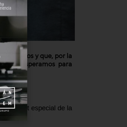
e 10 años y que, por la
as, ¡te esperamos para
 un vermut especial de la