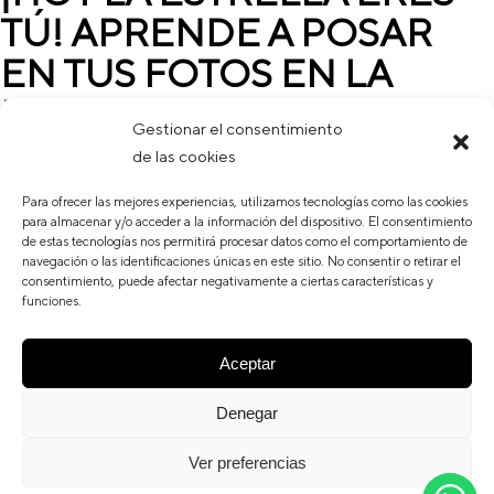
TÚ! APRENDE A POSAR
EN TUS FOTOS EN LA
BOCCA
Gestionar el consentimiento
de las cookies
Nuestra vida se plasma a través de fotografías, es por ello que desde
La Bocca hemos preparado un taller con el que aprenderás a realizar
Para ofrecer las mejores experiencias, utilizamos tecnologías como las cookies
las mejores poses, estilismo y maquilla
para almacenar y/o acceder a la información del dispositivo. El consentimiento
de estas tecnologías nos permitirá procesar datos como el comportamiento de
navegación o las identificaciones únicas en este sitio. No consentir o retirar el
READ MORE _
consentimiento, puede afectar negativamente a ciertas características y
funciones.
By
Kike Julvez
15/11/2016
0 Comments
Aceptar
Denegar
Ver preferencias