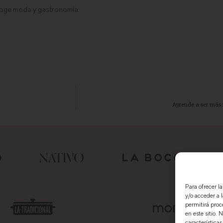
coge moda y gastronomía.
Aprende a ser más f
Para ofrecer l
y/o acceder a 
permitirá proc
en este sitio.
características