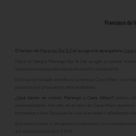
El tardeo de
Marengo Bar & Deli
acoge a la alpargatería
Casa A
Hace un tiempo Marengo Bar & Deli acogió su primer marke
temporal una pequeña tienda en nuestro restaurante.
Esta vez el invitado estrella es la famosa Casa Alfaro, una t
pasando por propuestas personalizadas.
¿Qué tienen en común Marengo y Casa Alfaro?
ambos ofre
personalizables. Por ello, en el caso de Casa Alfaro partim
formada por una
Foccacia
a la cual se pueden ir añadiendo nue
El próximo jueves 5 de agosto contaremos con una exposició
a 2 consumiciones por 9,50€.