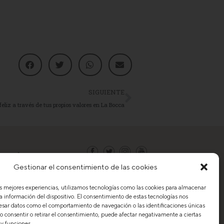
SIGUIENTE
eliz a través de tus propios valores en La Bocca
Gestionar el consentimiento de las cookies
Contacto
as mejores experiencias, utilizamos tecnologías como las cookies para almacenar
Trabaja con nosotros
la información del dispositivo. El consentimiento de estas tecnologías nos
esar datos como el comportamiento de navegación o las identificaciones únicas
Política de privacidad
 No consentir o retirar el consentimiento, puede afectar negativamente a ciertas
Aviso legal
 y funciones.