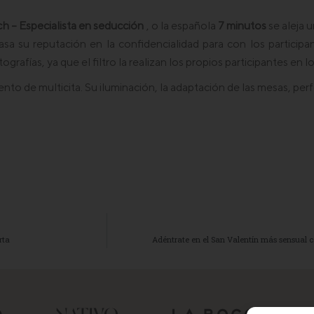
ch – Especialista en seducción
, o la española
7 minutos
se aleja u
asa su reputación en la confidencialidad para con los participa
grafías, ya que el filtro la realizan los propios participantes en l
to de multicita. Su iluminación, la adaptación de las mesas, per
rta
Adéntrate en el San Valentín más sensual