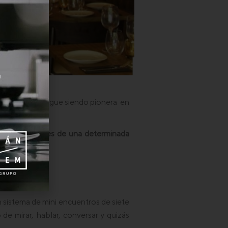
ctividad que sigue siendo pionera en
bres y mujeres de una determinada
ticitas
sistema de mini encuentros de siete
e mirar, hablar, conversar y quizás