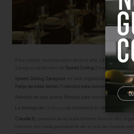
Para cumplir los propósitos de este año,
La Bocca Medite
Zaragoza de la mano de
Speed Dating
Zaragoza.
Speed Dating Zaragoza
es una organización de Zarago
franja de edad tienen 7 minutos para conocerse y atraers
Además es una buena fórmula para encontrar nuevas opo
La Bocca
La bodega de
se convertirá el sábado, 9 de di
Claudia B,
creadora de esta plataforma lleva un año org
minutos con cada participante en el que las mujeres pe