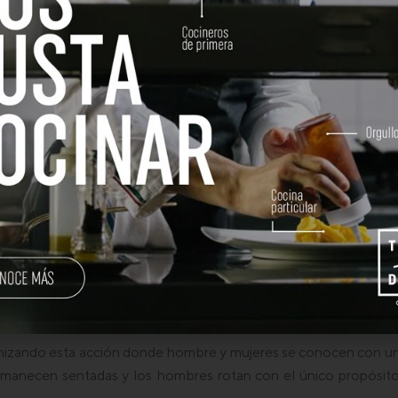
rranean Deli
acoge el sábado día
9 de enero a las 19 horas
una a
hom
za que lleva un año ofreciendo estos encuentros donde
e.
rtunidades de amistad en un entorno diferente.
ciembre a las 19 horas en el escenario de este encuentro de mul
anizando esta acción donde hombre y mujeres se conocen con un 
rmanecen sentadas y los hombres rotan con el único propósito d