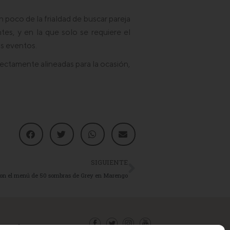
n poco de la frialdad de buscar pareja
ntes, y en la que solo se requiere el
os eventos.
fectamente alineadas para la ocasión,
SIGUIENTE
 con el menú de 50 sombras de Grey en Marengo